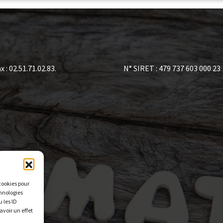
x : 02.51.71.02.83.
N° SIRET : 479 737 603 000 23
 cookies pour
chnologies
 les ID
avoir un effet