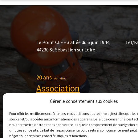
Le Point CLÉ - 3 allée du 6 juin 1944,
Tel/Fa
44230 St Sébastien sur Loire -
20 ans
Activités
Association
Certifications
FLE
Gérer le consentement aux cookies
Formations
Qualiopi
Pour offrir les meilleures expériences, nous utilisons des technologies telles que les
stocker et/ou accéder aux informations des appareils. Le fait de consentir à ces te
nous permettra de traiter des données telles que le comportement de navigation ou
uniques sur ce site. Le fait de ne pas consentir ou de retirer son consentement peut 
négatif sur certaines caractéristiques et fonctions.