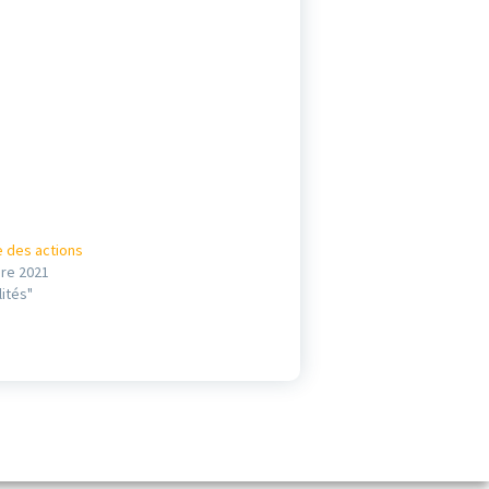
e des actions
re 2021
lités"