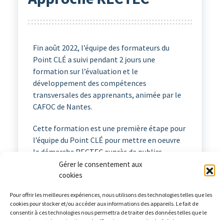
Fin août 2022, l’équipe des formateurs du
Point CLÉ a suivi pendant 2 jours une
formation sur l’évaluation et le
développement des compétences
transversales des apprenants, animée par le
CAFOC de Nantes.
Cette formation est une première étape pour
l’équipe du Point CLÉ pour mettre en oeuvre
la démarche RECTEC auprès de publics
salariés.
Gérer le consentement aux
cookies
RECTEC
: Reconnaître les compétences
Pour offrir les meilleures expériences, nous utilisons des technologies telles que les
transversales en lien avec l’employabilité et
cookies pour stocker et/ou accéder aux informations des appareils. Le fait de
les certifications
consentir à ces technologies nous permettra de traiter des données telles que le