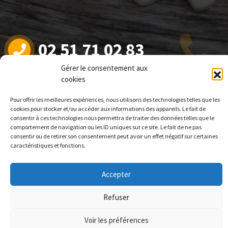
02 51 71 02 83
Gérer le consentement aux
cookies
Copyright © 2026 Le Point Clé | enregistré sous le
Pour offrir les meilleures expériences, nous utilisons des technologies telles que les
cookies pour stocker et/ou accéder aux informations des appareils. Le fait de
numéro 52440455 444 (ce numéro ne vaut pas
consentir à ces technologies nous permettra de traiter des données telles que le
agrément de l’Etat) | Association loi 1901 © 2012.
comportement de navigation ou les ID uniques sur ce site. Le fait de ne pas
consentir ou de retirer son consentement peut avoir un effet négatif sur certaines
caractéristiques et fonctions.
Accepter
Refuser
Voir les préférences